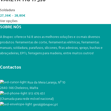
Soldadura
27,36
€
–
28,80
€
Ver opções
SOBRE NÓS
A Brupec oferece há 8 anos as melhores soluções e os mais diversos
produtos: ferramentas de corte, ferramentas elétricas, ferramentas
manuais, soldadura, parafusos, silicones, fitas adesivas, sprays, buchas e
abraçadeiras, EPI’s, ferragens para madeira, entre muitos outros!
Contactos
Rua da Meia Laranja, Nº 10
2640-146 Cheleiros, Mafra
913 476 451
(Chamada para rede móvel nacional)
geral@brupec.pt