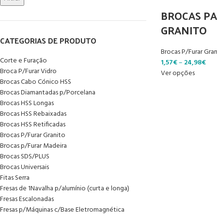
BROCAS PA
GRANITO
CATEGORIAS DE PRODUTO
Brocas P/Furar Gra
Corte e Furação
1,57
€
–
24,98
€
Broca P/Furar Vidro
Ver opções
Brocas Cabo Cónico HSS
Brocas Diamantadas p/Porcelana
Brocas HSS Longas
Brocas HSS Rebaixadas
Brocas HSS Retificadas
Brocas P/Furar Granito
Brocas p/Furar Madeira
Brocas SDS/PLUS
Brocas Universais
Fitas Serra
Fresas de 1Navalha p/alumínio (curta e longa)
Fresas Escalonadas
Fresas p/Máquinas c/Base Eletromagnética