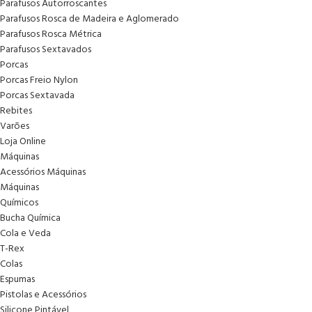
Parafusos Autorroscantes
Parafusos Rosca de Madeira e Aglomerado
Parafusos Rosca Métrica
Parafusos Sextavados
Porcas
Porcas Freio Nylon
Porcas Sextavada
Rebites
Varões
Loja Online
Máquinas
Acessórios Máquinas
Máquinas
Químicos
Bucha Química
Cola e Veda
T-Rex
Colas
Espumas
Pistolas e Acessórios
Silicone Pintável