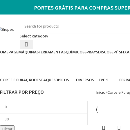
PORTES GRÁTIS PARA COMPRAS SUPERIORES
Select category
OMEPAGE
MÁQUINAS
FERRAMENTAS
QUÍMICOS
SPRAYS
DISCOS
EPI´S
FIX
Brocas P/Furar Granito
CORTE E FURAÇÃO
DESTAQUES
DISCOS
DIVERSOS
EPI´S
FERR
34 Products
4 Products
22 Products
188 Products
62 Products
42 Pr
FILTRAR POR PREÇO
Início
Corte e Fur
Filtrar