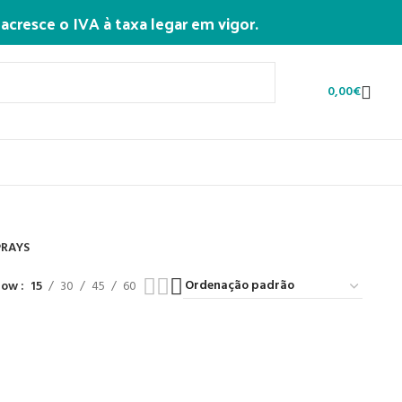
esce o IVA à taxa legar em vigor.
0,00
€
PRAYS
 Products
how
15
30
45
60