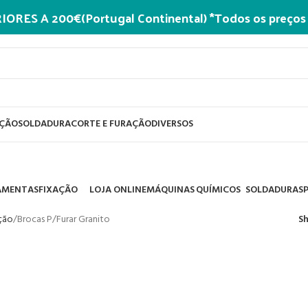
 A 200€(Portugal Continental) *Todos os preços acr
AÇÃO
SOLDADURA
CORTE E FURAÇÃO
DIVERSOS
AMENTAS
FIXAÇÃO
LOJA ONLINE
MÁQUINAS
QUÍMICOS
SOLDADURA
S
oducts
161 Products
0 Products
96 Products
58 Products
11 Products
42
ação
Brocas P/Furar Granito
S