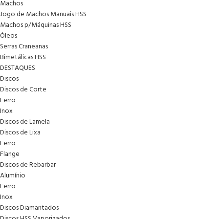
Machos
Jogo de Machos Manuais HSS
Machos p/Máquinas HSS
Óleos
Serras Craneanas
Bimetálicas HSS
DESTAQUES
Discos
Discos de Corte
Ferro
Inox
Discos de Lamela
Discos de Lixa
Ferro
Flange
Discos de Rebarbar
Alumínio
Ferro
Inox
Discos Diamantados
Discos HSS Vaporizados