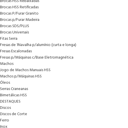
Brocas HSS Rebaixadas
Brocas HSS Retificadas
Brocas P/Furar Granito
Brocas p/Furar Madeira
Brocas SDS/PLUS
Brocas Universais
Fitas Serra
Fresas de 1Navalha p/alumínio (curta e longa)
Fresas Escalonadas
Fresas p/Máquinas c/Base Eletromagnética
Machos
Jogo de Machos Manuais HSS
Machos p/Máquinas HSS
Óleos
Serras Craneanas
Bimetálicas HSS
DESTAQUES
Discos
Discos de Corte
Ferro
Inox