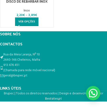
DISCO DE REBARBAR INOX
Inox
2,20
€
–
3,89
€
VER OPÇÕES
SOBRE NÓS
CONTACTOS
Rua da Meia Laranja, Nº 10
2640-146 Cheleiros, Mafra
913 476 451
(Chamada para rede móvel nacional)
geral@brupec.pt
LINKS ÚTEIS
Brupec | Todos os direitos reservados | Design e desenvolvimento por
Bestsites.pt