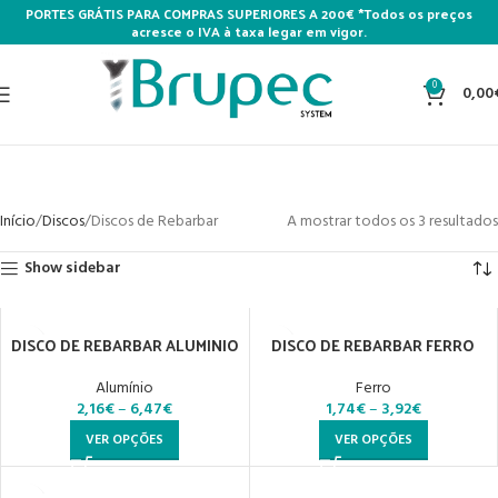
PORTES GRÁTIS PARA COMPRAS SUPERIORES A 200€ *Todos os preços
acresce o IVA à taxa legar em vigor.
0
0,00
Discos de Rebarbar
Categories
Início
Discos
Discos de Rebarbar
A mostrar todos os 3 resultados
Show sidebar
DISCO DE REBARBAR ALUMINIO
DISCO DE REBARBAR FERRO
Alumínio
Ferro
2,16
€
–
6,47
€
1,74
€
–
3,92
€
VER OPÇÕES
VER OPÇÕES