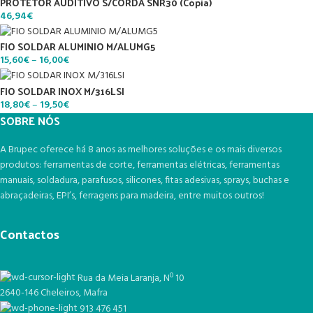
PROTETOR AUDITIVO S/CORDA SNR30 (Cópia)
46,94
€
FIO SOLDAR ALUMINIO M/ALUMG5
15,60
€
–
16,00
€
FIO SOLDAR INOX M/316LSI
18,80
€
–
19,50
€
SOBRE NÓS
A Brupec oferece há 8 anos as melhores soluções e os mais diversos
produtos: ferramentas de corte, ferramentas elétricas, ferramentas
manuais, soldadura, parafusos, silicones, fitas adesivas, sprays, buchas e
abraçadeiras, EPI’s, ferragens para madeira, entre muitos outros!
Contactos
Rua da Meia Laranja, Nº 10
2640-146 Cheleiros, Mafra
913 476 451