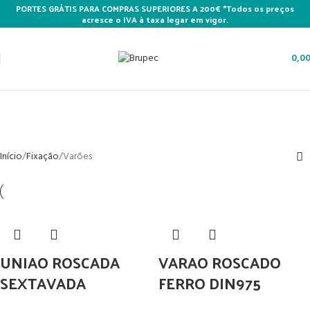
PORTES GRÁTIS PARA COMPRAS SUPERIORES A 200€ *Todos os preços
acresce o IVA à taxa legar em vigor.
0,0
Varões
Categories
Início
Fixação
Varões
UNIAO ROSCADA
VARAO ROSCADO
SEXTAVADA
FERRO DIN975