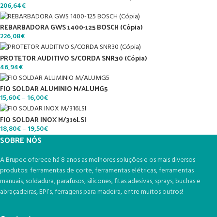
206,64
€
REBARBADORA GWS 1400-125 BOSCH (Cópia)
226,08
€
PROTETOR AUDITIVO S/CORDA SNR30 (Cópia)
46,94
€
FIO SOLDAR ALUMINIO M/ALUMG5
15,60
€
–
16,00
€
FIO SOLDAR INOX M/316LSI
18,80
€
–
19,50
€
SOBRE NÓS
A Brupec oferece há 8 anos as melhores soluções e os mais diversos
produtos: ferramentas de corte, ferramentas elétricas, ferramentas
manuais, soldadura, parafusos, silicones, fitas adesivas, sprays, buchas e
abraçadeiras, EPI’s, ferragens para madeira, entre muitos outros!