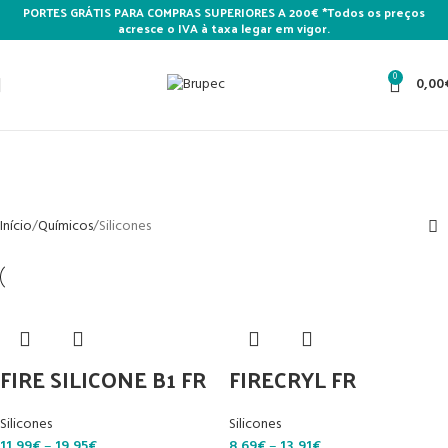
PORTES GRÁTIS PARA COMPRAS SUPERIORES A 200€ *Todos os preços
acresce o IVA à taxa legar em vigor.
0
0,00
Silicones
Categories
Início
Químicos
Silicones
FIRE SILICONE B1 FR
FIRECRYL FR
Silicones
Silicones
11,99
€
–
19,95
€
8,69
€
–
13,91
€