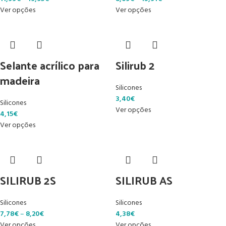
Ver opções
Ver opções
Selante acrílico para
Silirub 2
madeira
Silicones
3,40
€
Silicones
Ver opções
4,15
€
Ver opções
SILIRUB 2S
SILIRUB AS
Silicones
Silicones
7,78
€
–
8,20
€
4,38
€
Ver opções
Ver opções