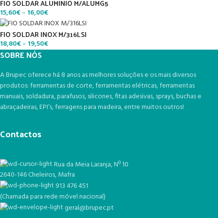
FIO SOLDAR ALUMINIO M/ALUMG5
15,60
€
–
16,00
€
FIO SOLDAR INOX M/316LSI
18,80
€
–
19,50
€
SOBRE NÓS
A Brupec oferece há 8 anos as melhores soluções e os mais diversos
produtos: ferramentas de corte, ferramentas elétricas, ferramentas
manuais, soldadura, parafusos, silicones, fitas adesivas, sprays, buchas e
abraçadeiras, EPI’s, ferragens para madeira, entre muitos outros!
Contactos
Rua da Meia Laranja, Nº 10
2640-146 Cheleiros, Mafra
913 476 451
(Chamada para rede móvel nacional)
geral@brupec.pt