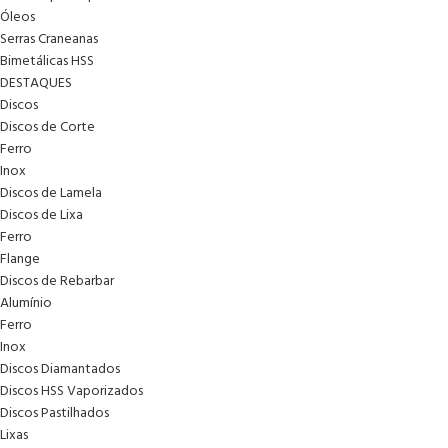
Óleos
Serras Craneanas
Bimetálicas HSS
DESTAQUES
Discos
Discos de Corte
Ferro
Inox
Discos de Lamela
Discos de Lixa
Ferro
Flange
Discos de Rebarbar
Alumínio
Ferro
Inox
Discos Diamantados
Discos HSS Vaporizados
Discos Pastilhados
Lixas